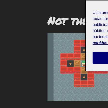
Utiliza
Not the pl
todas la
publicid
hábitos 
haciendo
cookies