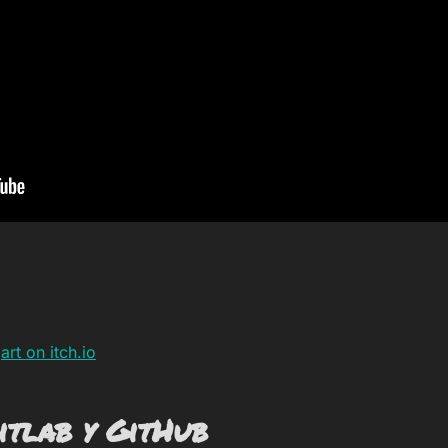
rt on itch.io
itlab y GitHub