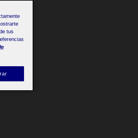
ectamente
mostrarte
de tus
referencias
de
rar