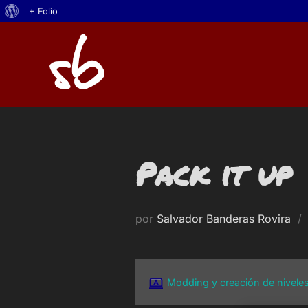
Acerca
+ Folio
Saltar
de
al
WordPress
contenido
Pack it up
por
Salvador Banderas Rovira
Modding y creación de nivele