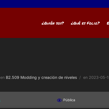
¿Quién soy?
¿Qué es Folio?
E
Publicado
en
B2.509 Modding y creación de niveles
en
2023-05-1
el
s
Pública